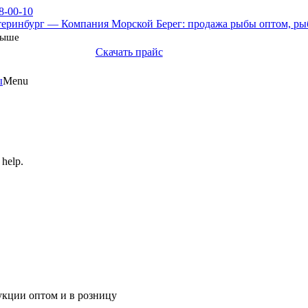
8-00-10
выше
Скачать прайс
ы
Menu
 help.
укции оптом и в розницу