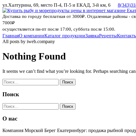
ул.Халтурина, 69, место П-4, П-5 и ЕКАД, 3-й км, 6
8(343)31
Доставка по городу бесплатная от 3000₽. Отдаленные районы - с
7000₽
осуществляется пн-пт после 17:00, суббота после 15:00.
Главная
О компании
Каталог продукции
Заявка
Рецепты
Контакт
Skip
All posts by iweb.company
to
content
Nothing Found
It seems we can’t find what you’re looking for. Perhaps searching can
Найти:
Поиск
Найти:
О нас
Компания Морской Берег Екатеринбург: продажа рыбной прод