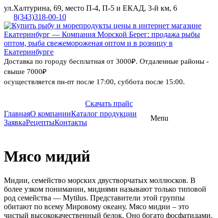
ул.Халтурина, 69, место П-4, П-5 и ЕКАД, 3-й км, 6
8(343)318-00-10
Доставка по городу бесплатная от 3000₽. Отдаленные районы -
свыше 7000₽
осуществляется пн-пт после 17:00, суббота после 15:00.
Скачать прайс
8 (343) 318-
Главная
О компании
Каталог продукции
Menu
Skip
Заявка
Рецепты
Контакты
00-10
to
content
Мясо мидий
Мидии, семейство морских двустворчатых моллюсков. В
более узком понимании, мидиями называют только типовой
род семейства — Mytilus. Представители этой группы
обитают по всему Мировому океану. Мясо мидии – это
чистый высококачественный белок. Оно богато фосфатидами.