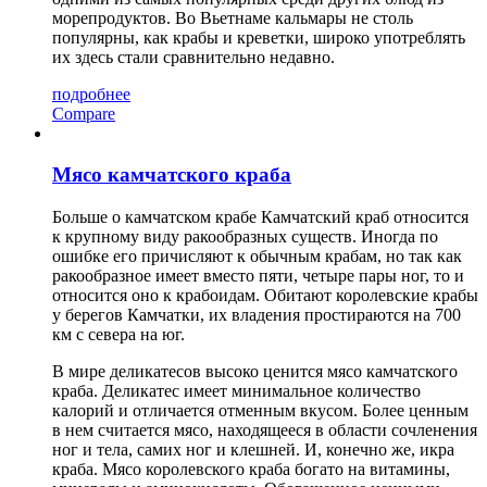
морепродуктов. Во Вьетнаме кальмары не столь
популярны, как крабы и креветки, широко употреблять
их здесь стали сравнительно недавно.
подробнее
Compare
Мясо камчатского краба
Больше о камчатском крабе Камчатский краб относится
к крупному виду ракообразных существ. Иногда по
ошибке его причисляют к обычным крабам, но так как
ракообразное имеет вместо пяти, четыре пары ног, то и
относится оно к крабоидам. Обитают королевские крабы
у берегов Камчатки, их владения простираются на 700
км с севера на юг.
В мире деликатесов высоко ценится мясо камчатского
краба. Деликатес имеет минимальное количество
калорий и отличается отменным вкусом. Более ценным
в нем считается мясо, находящееся в области сочленения
ног и тела, самих ног и клешней. И, конечно же, икра
краба. Мясо королевского краба богато на витамины,