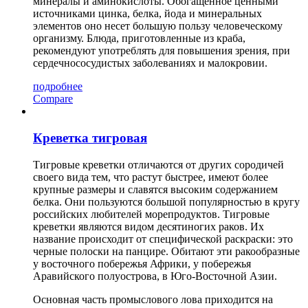
минералы и аминокислоты. Обогащенное ценными
источниками цинка, белка, йода и минеральных
элементов оно несет большую пользу человеческому
организму. Блюда, приготовленные из краба,
рекомендуют употреблять для повышения зрения, при
сердечнососудистых заболеваниях и малокровии.
подробнее
Compare
Креветка тигровая
Тигровые креветки отличаются от других сородичей
своего вида тем, что растут быстрее, имеют более
крупные размеры и славятся высоким содержанием
белка. Они пользуются большой популярностью в кругу
российских любителей морепродуктов. Тигровые
креветки являются видом десятиногих раков. Их
название происходит от специфической раскраски: это
черные полоски на панцире. Обитают эти ракообразные
у восточного побережья Африки, у побережья
Аравийского полуострова, в Юго-Восточной Азии.
Основная часть промыслового лова приходится на