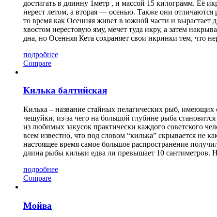
достигать в длинну 1метр , и массой 15 килограмм. Её и
нерест летом, а вторая — осенью. Также они отличаются 
то время как Осенняя живет в южной части и вырастает д
хвостом нерестовую яму, мечет туда икру, а затем накрыв
дна, но Осенняя Кета сохраняет свои икринки тем, что не
подробнее
Compare
Килька балтийская
Килька – название стайных пелагических рыб, имеющих 
чешуйки, из-за чего на большой глубине рыба становитс
из любимых закусок практически каждого советского чело
всем известно, что под словом “килька” скрывается не к
настоящее время самое большое распространение получил
длина рыбы кильки едва ли превышает 10 сантиметров. Н
подробнее
Compare
Мойва