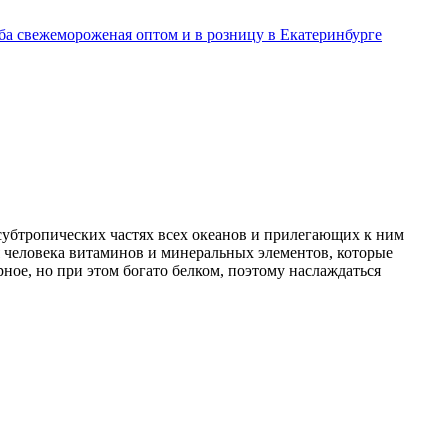
8 (343) 318-00-10
субтропических частях всех океанов и прилегающих к ним
я человека витаминов и минеральных элементов, которые
ое, но при этом богато белком, поэтому наслаждаться