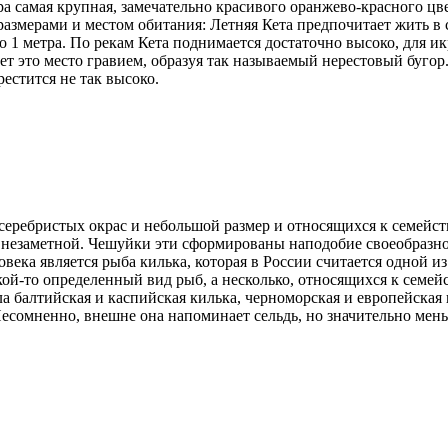
кра самая крупная, замечательно красивого оранжево-красного ц
размерами и местом обитания: Летняя Кета предпочитает жить в с
о 1 метра. По рекам Кета поднимается достаточно высоко, для 
ает это место гравием, образуя так называемый нерестовый бугор.
рестится не так высоко.
серебристых окрас и небольшой размер и относящихся к семейс
я незаметной. Чешуйки эти сформированы наподобие своеобразно
века является рыба килька, которая в России считается одной и
акой-то определенный вид рыб, а несколько, относящихся к семе
а балтийская и каспийская килька, черноморская и европейская 
есомненно, внешне она напоминает сельдь, но значительно мень