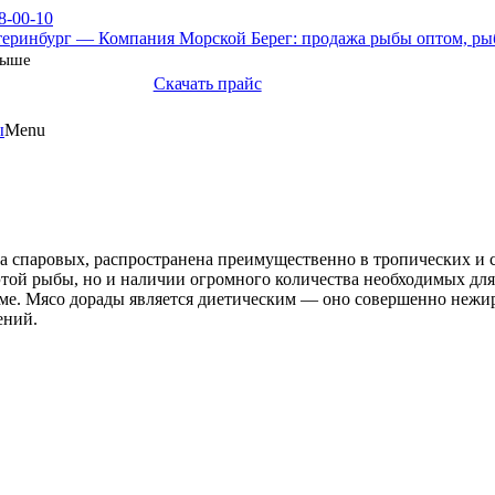
8-00-10
выше
Скачать прайс
ы
Menu
ва спаровых, распространена преимущественно в тропических и 
 этой рыбы, но и наличии огромного количества необходимых дл
ме. Мясо дорады является диетическим — оно совершенно нежирн
ений.