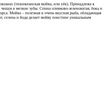
кеанах (тихоокеанская мойва, или уёк). Принадлежа к
я чешуя и мелкие зубы. Спина оливково-зеленоватая, бока и
орса. Мойва – полезная и очень вкусная рыба, обладающая
, селена и йода делает мойву поистине уникальным