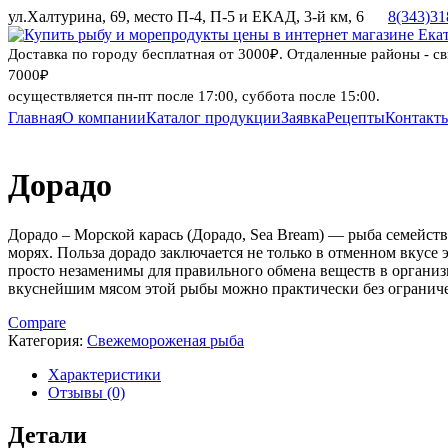
ул.Халтурина, 69, место П-4, П-5 и ЕКАД, 3-й км, 6
8(343)31
Доставка по городу бесплатная от 3000₽. Отдаленные районы - с
7000₽
осуществляется пн-пт после 17:00, суббота после 15:00.
Главная
О компании
Каталог продукции
Заявка
Рецепты
Контакт
Skip
to
content
Дорадо
Дорадо – Морской карась (Дорадо, Sea Bream) — рыба семейст
морях. Польза дорадо заключается не только в отменном вкусе
просто незаменимы для правильного обмена веществ в организ
вкуснейшим мясом этой рыбы можно практически без огранич
Compare
Категория:
Свежемороженая рыба
Характеристики
Отзывы (0)
Детали