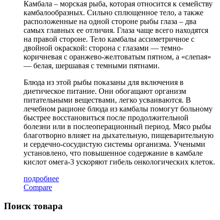
Камбала – морская рыба, которая относится к семейству
камбалообразных. Сильно сплющенное тело, а также
расположенные на одной стороне рыбы глаза – два
самых главных ее отличия. Глаза чаще всего находятся
на правой стороне. Тело камбалы ассиметричное с
двойной окраской: сторона с глазами — темно-
коричневая с оранжево-желтоватым пятном, а «слепая»
— белая, шершавая с темными пятнами.
Блюда из этой рыбы показаны для включения в
диетическое питание. Они обогащают организм
питательными веществами, легко усваиваются. В
лечебном рационе блюда из камбалы помогут больному
быстрее восстановиться после продолжительной
болезни или в послеоперационный период. Мясо рыбы
благотворно влияет на дыхательную, пищеварительную
и сердечно-сосудистую системы организма. Учеными
установлено, что повышенное содержание в камбале
кислот омега-3 ускоряют гибель онкологических клеток.
подробнее
Compare
Поиск товара