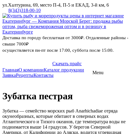
ул.Халтурина, 69, место П-4, П-5 и ЕКАД, 3-й км, 6
8(343)318-00-10
Доставка по городу бесплатная от 3000₽. Отдаленные районы -
свыше 7000₽
осуществляется пн-пт после 17:00, суббота после 15:00.
Скачать прайс
8 (343) 318-
Главная
О компании
Каталог продукции
Menu
Skip
Заявка
Рецепты
Контакты
00-10
to
content
Зубатка пестрая
Зубатка — семейство морских рыб Anarhichadiae отряда
окунеобразных, которые обитают в северных водах
Атлантического и Тихого океанов, где температура воды не
поднимается выше 14 градусов. У берегов Северной
Америки, от Калифорнии до Аляски, водится угревидная